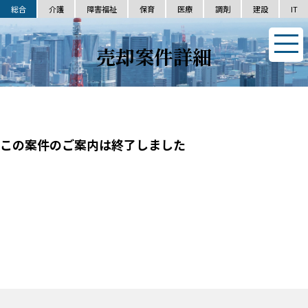
総合
介護
障害福祉
保育
医療
調剤
建設
IT
売却案件詳細
この案件のご案内は終了しました