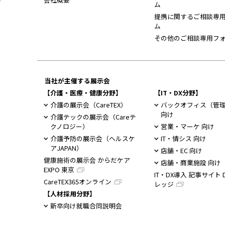
ム
提携に関するご相談専
ム
その他のご相談専用フ
当社が主催する展示会
【介護・医療・健康分野】
【IT・DX分野】
介護の展示会（CareTEX）
バックオフィス（管
向け
介護テックの展示会（Careテ
クノロジー）
営業・マーケ 向け
介護予防の展示会（ヘルスケ
IT・情シス 向け
アJAPAN）
店舗・EC 向け
健康施術の展示会 からだケア
店舗・商業施設 向け
EXPO 東京
IT・DX導入 記事サイト 
CareTEX365オンライン
レッジ
【人材採用分野】
新卒向け就職合同説明会