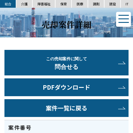
総合
介護
障害福祉
保育
医療
調剤
建設
IT
売却案件詳細
この売却案件に関して
問合せる
PDFダウンロード
案件一覧に戻る
案件番号