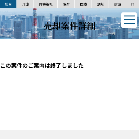
総合
介護
障害福祉
保育
医療
調剤
建設
IT
売却案件詳細
この案件のご案内は終了しました