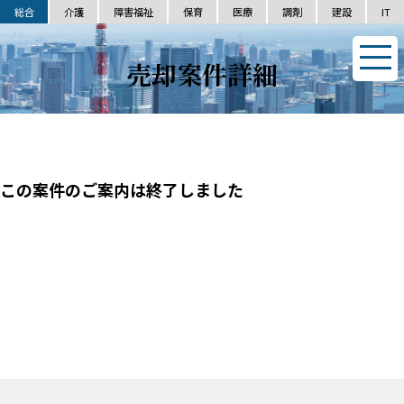
総合
介護
障害福祉
保育
医療
調剤
建設
IT
売却案件詳細
この案件のご案内は終了しました