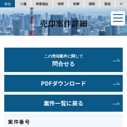
総合
介護
障害福祉
保育
医療
調剤
建設
IT
売却案件詳細
この売却案件に関して
問合せる
PDFダウンロード
案件一覧に戻る
案件番号