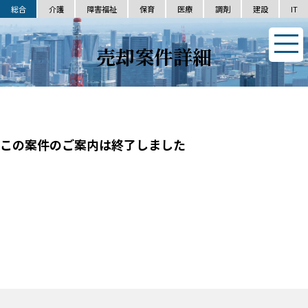
総合
介護
障害福祉
保育
医療
調剤
建設
IT
売却案件詳細
この案件のご案内は終了しました