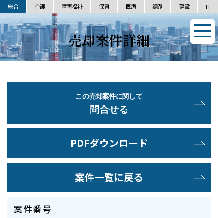
総合
介護
障害福祉
保育
医療
調剤
建設
IT
売却案件詳細
この売却案件に関して
問合せる
PDFダウンロード
案件一覧に戻る
案件番号